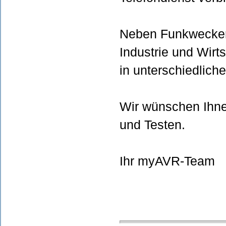
Projekt
mit Temperatursensor
Einführung
Neben Funkweckern
Bildergalerie
Projekt
Shared RAM
Industrie und Wirt
Einführung
Bildergalerie
in unterschiedlich
Projekt
Wir wünschen Ihne
und Testen.
Ihr myAVR-Team