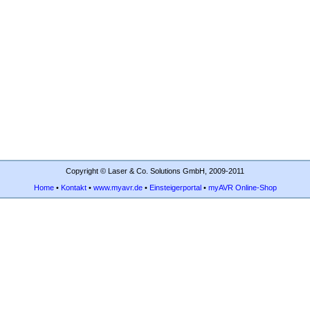
Copyright © Laser & Co. Solutions GmbH, 2009-2011
Home
•
Kontakt
•
www.myavr.de
•
Einsteigerportal
•
myAVR Online-Shop