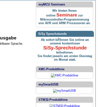
myMCU Seminare
Wir bieten Ihnen
Seminare
online
zur
Mikrocontroller-Programmierung
von AVR und ARM Prozessoren an.
SiSy Sprechstunde
ausgabe
Ab sofort kÃ¶nnen Sie online an
unserer kostenlosen
hlbarer Sprache.
SiSy-Sprechstunde
teilnehmen.
Sie findet jeweils am ersten Dienstag
im Monat statt.
XMC-Produktlinie
mySmartUSB
STM32-Produktlinie