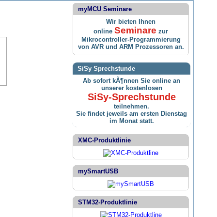
myMCU Seminare
Wir bieten Ihnen
Seminare
online
zur
Mikrocontroller-Programmierung
von AVR und ARM Prozessoren an.
SiSy Sprechstunde
Ab sofort kÃ¶nnen Sie online an
unserer kostenlosen
SiSy-Sprechstunde
teilnehmen.
Sie findet jeweils am ersten Dienstag
im Monat statt.
XMC-Produktlinie
mySmartUSB
STM32-Produktlinie