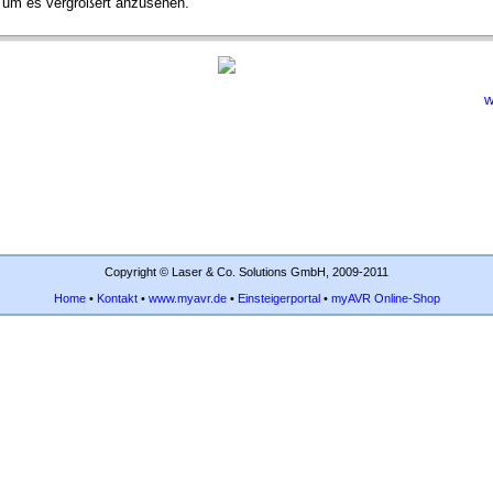
n, um es vergrößert anzusehen.
w
Copyright © Laser & Co. Solutions GmbH, 2009-2011
Home
•
Kontakt
•
www.myavr.de
•
Einsteigerportal
•
myAVR Online-Shop