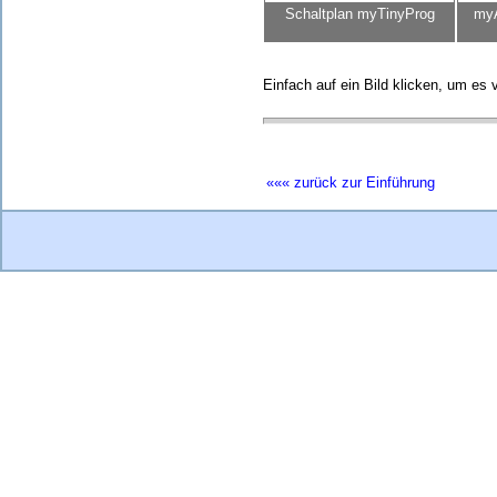
Projekt
Schaltplan myTinyProg
myA
mit Temperatursensor
Einführung
Bildergalerie
Einfach auf ein Bild klicken, um es
Projekt
Shared RAM
Einführung
Bildergalerie
Projekt
««« zurück zur Einführung