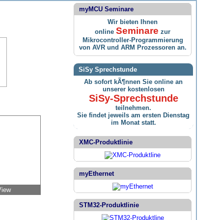
myMCU Seminare
Wir bieten Ihnen
Seminare
online
zur
Mikrocontroller-Programmierung
von AVR und ARM Prozessoren an.
SiSy Sprechstunde
Ab sofort kÃ¶nnen Sie online an
unserer kostenlosen
SiSy-Sprechstunde
teilnehmen.
Sie findet jeweils am ersten Dienstag
im Monat statt.
XMC-Produktlinie
myEthernet
View
STM32-Produktlinie