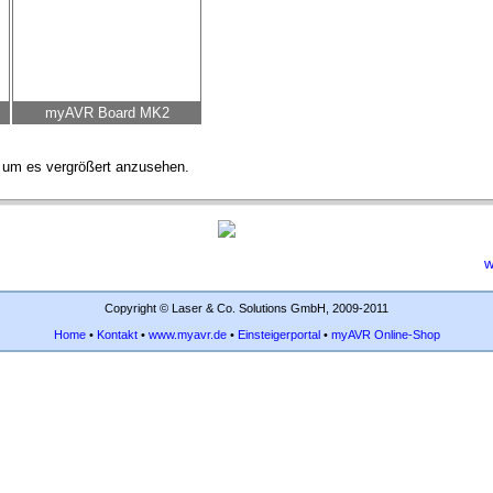
myAVR Board MK2
n, um es vergrößert anzusehen.
w
Copyright © Laser & Co. Solutions GmbH, 2009-2011
Home
•
Kontakt
•
www.myavr.de
•
Einsteigerportal
•
myAVR Online-Shop